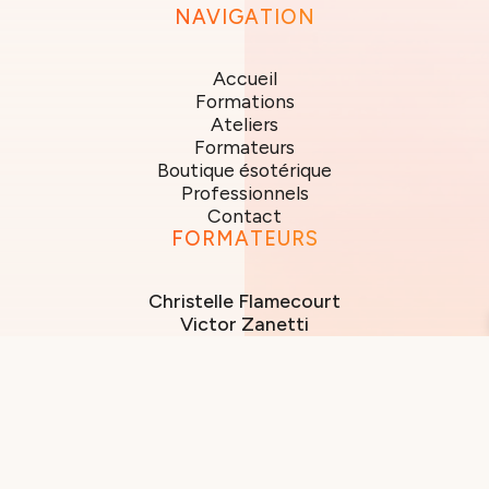
NAVIGATION
Accueil
Formations
Ateliers
Formateurs
Boutique ésotérique
Professionnels
Contact
FORMATEURS
Christelle Flamecourt
Victor Zanetti
Isabelle Bouhon
Julie Claes
Marie Paule Clignet
Dominique Facella
Marianna Di Giacomo
Assunta Lavuri
Pascale Louviaux