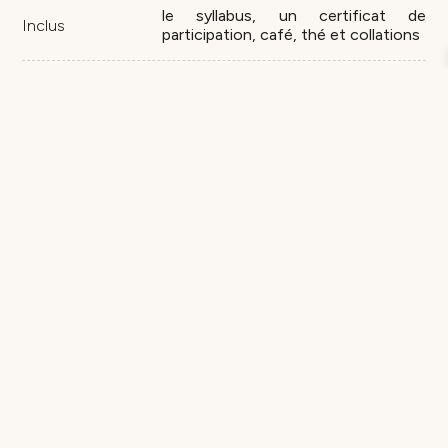
le syllabus, un certificat de
Inclus
participation, café, thé et collations
Formation donnée par :
Pascale Louviaux
RÉSERVER MA PLACE
quantité
RÉSERVER MA PLACE
de
Rituels