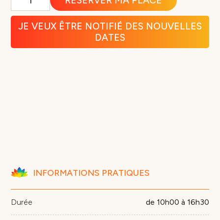
RÉSERVER MA PLACE
de
Rituels
de
JE VEUX ÊTRE NOTIFIÉ DES NOUVELLES
purification
DATES
énergétique
avec
les
4
éléments
INFORMATIONS PRATIQUES
Durée
de 10h00 à 16h30