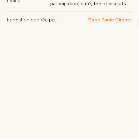
Inclus
participation, café, thé et biscuits
Formation donnée par :
Marie Paule Clignet
RÉSERVER MA PLACE
quantité
RÉSERVER MA PLACE
de
Initiation
à