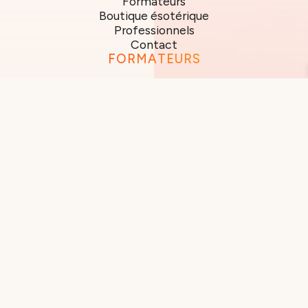
Formateurs
Boutique ésotérique
Professionnels
Contact
FORMATEURS
Christelle Flamecourt
Victor Zanetti
Isabelle Bouhon
Julie Claes
Marie Paule Clignet
Dominique Facella
Marianna Di Giacomo
Assunta Lavuri
Pascale Louviaux
Carine Naval
Julie Servais
Natacha Sauvage
ADRESSE